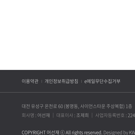
이용약관
개인정보취급방침
e메일무단수집거부
대전 유성구 온천로 60 (봉명동, 사이언스타운 주상복합) 1층
회사명
: 어선재
｜
대표이사
: 조제희
｜
사업자등록번호
: 22
COPYRIGHT 어선재 ⓒ All rights reserved.
Designed by K