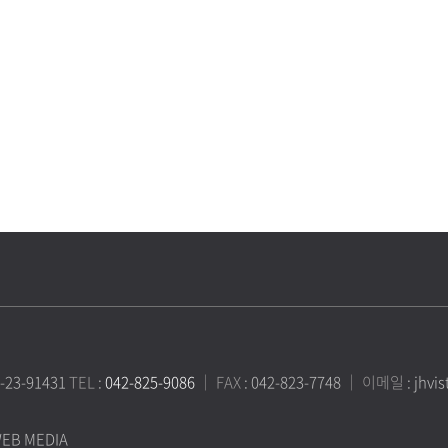
4-23-91431
TEL
:
042-825-9086
｜
FAX
: 042-823-7748
｜
이메일
: jhv
WEB MEDIA