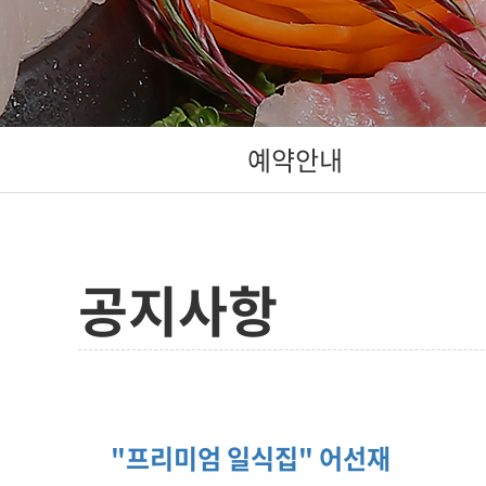
예약안내
공지사항
"프리미엄 일식집" 어선재